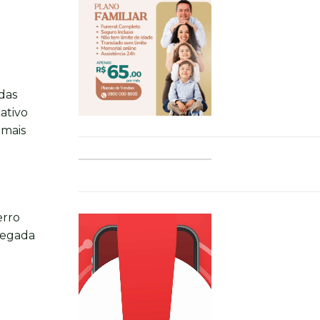
das
ativo
 mais
erro
pegada