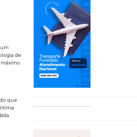
r um
ologia de
o máximo
ndo que
íntima
dida