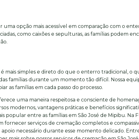
er uma opção mais acessível em comparação com o ente
ciadas, como caixões e sepulturas, as famílias podem en
ção.
mais simples e direto do que o enterro tradicional, o 
l das famílias durante um momento tão difícil. Nossa equ
oiar as famílias em cada passo do processo.
ferece uma maneira respeitosa e consciente de homena
os modernos, vantagens práticas e benefícios significati
s popular entre as famílias em São José de Mipibu. Na F
 fornecer serviços de cremação completos e compassiv
o apoio necessário durante esse momento delicado. Ent
er mais sobre nossos serviços de cremação em São José