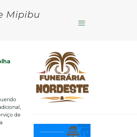
e Mipibu
olha
querido
dicional,
erviço de
a