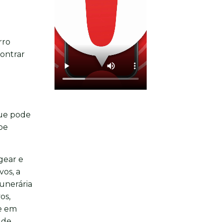
rro
contrar
que pode
ipe
gear e
vos, a
unerária
os,
re em
 de