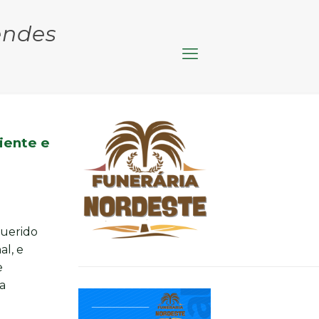
endes
iente e
querido
al, e
e
a