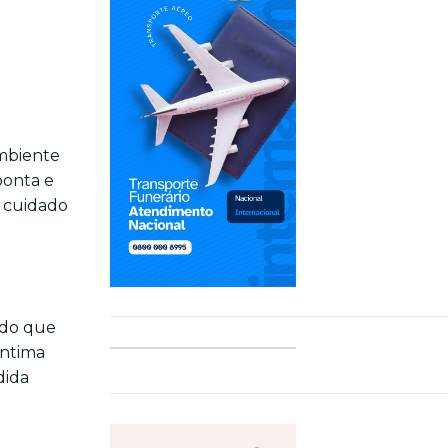
ambiente
ponta e
o cuidado
ndo que
íntima
dida