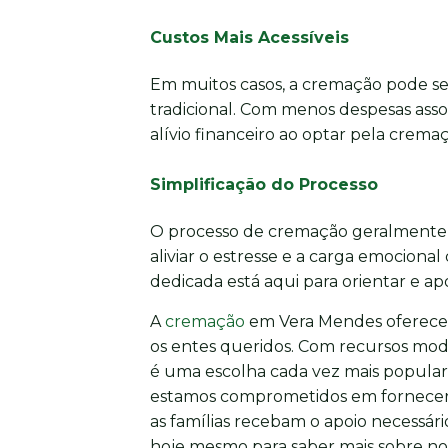
Custos Mais Acessíveis
Em muitos casos, a cremação pode s
tradicional. Com menos despesas asso
alívio financeiro ao optar pela crema
Simplificação do Processo
O processo de cremação geralmente é 
aliviar o estresse e a carga emociona
dedicada está aqui para orientar e ap
A
cremação
em Vera Mendes oferece 
os entes queridos. Com recursos moder
é uma escolha cada vez mais popular 
estamos comprometidos em fornecer 
as famílias recebam o apoio necessá
hoje mesmo para saber mais sobre n