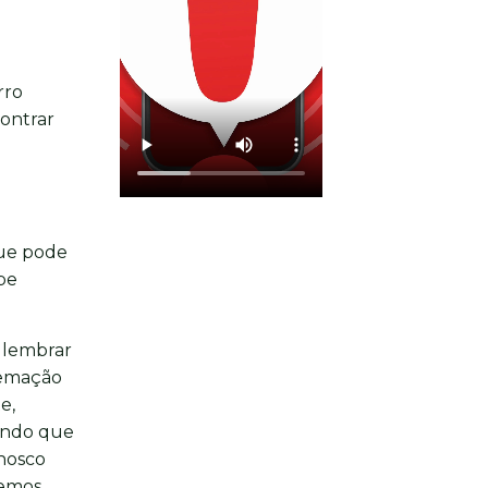
rro
contrar
que pode
ipe
 lembrar
cremação
e,
indo que
onosco
demos