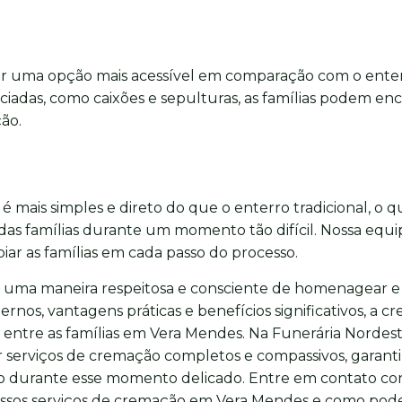
er uma opção mais acessível em comparação com o ente
ciadas, como caixões e sepulturas, as famílias podem en
ção.
mais simples e direto do que o enterro tradicional, o 
l das famílias durante um momento tão difícil. Nossa equ
oiar as famílias em cada passo do processo.
uma maneira respeitosa e consciente de homenagear e
nos, vantagens práticas e benefícios significativos, a 
entre as famílias em Vera Mendes. Na Funerária Nordest
serviços de cremação completos e compassivos, garant
rio durante esse momento delicado. Entre em contato c
ossos serviços de cremação em Vera Mendes e como po