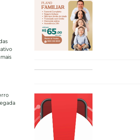
das
ativo
 mais
erro
pegada