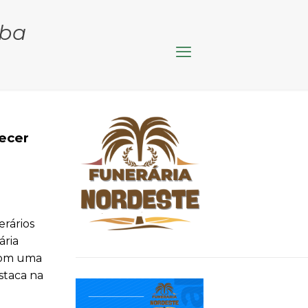
iba
ecer
erários
ária
 com uma
staca na