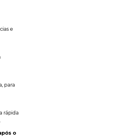
cias e
a
a, para
a rápida
.
após o