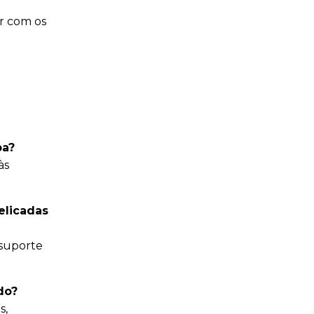
ar com os
ba?
às
elicadas
 suporte
do?
s,