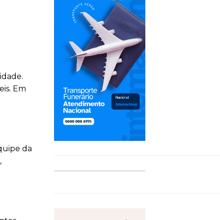
idade.
eis. Em
quipe da
,