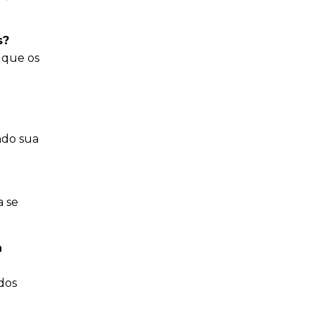
s?
o que os
ndo sua
a se
a
dos