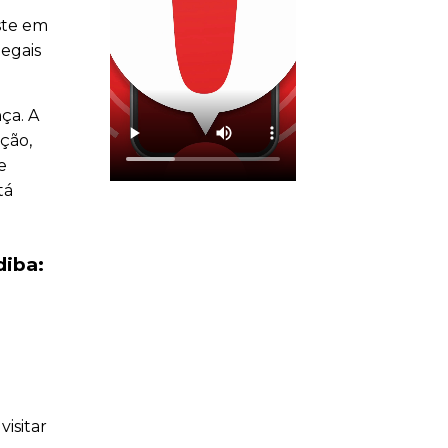
ste em
legais
ça. A
ção,
e
tá
diba:
isitar