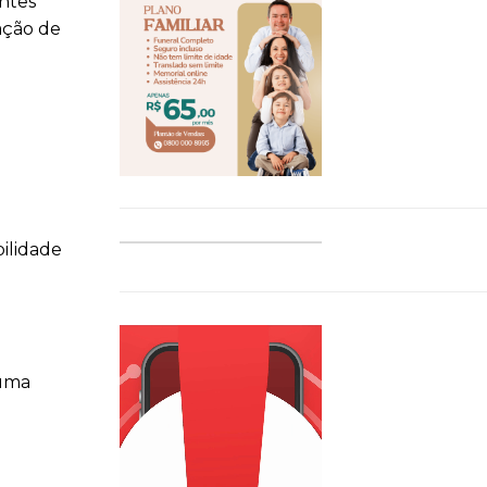
entes
ação de
ilidade
 uma