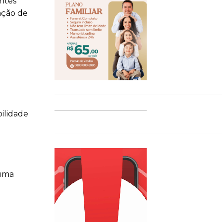
entes
ação de
ilidade
 uma