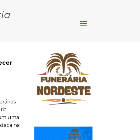
ia
ecer
erários
ria
 com uma
staca na