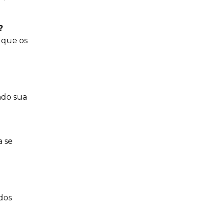
?
o que os
ndo sua
a se
dos