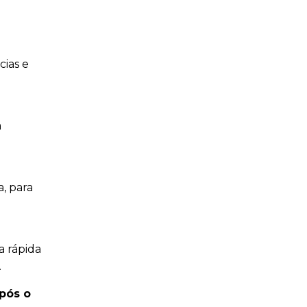
cias e
a
a, para
a rápida
.
após o