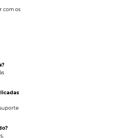
ar com os
a?
às
licadas
 suporte
do?
s,