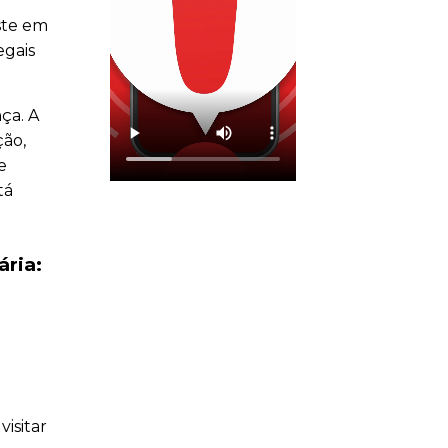
ste em
egais
ça. A
ção,
e
tá
ria:
isitar