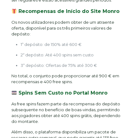
ser regulares e estão acessíveis grandes períodos.
Recompensas de Início do Site Monro
Os novos utilizadores podem obter de um atraente
oferta, disponível para os três primeiros valores de
depósito:
1º depósito: de 150% até 600 €
2º depósito: Até 400 spins sem custo
3º depósito: Ofertas de 75% até 300 €
No total, o conjunto pode proporcionar até 900 € em
recompensas e 400 free spins.
Spins Sem Custo no Portal Monro
As free spins fazem parte da recompensa do depósito
subsequente no benefício de boas-vindas, permitindo
aos jogadores obter até 400 spins grátis, dependendo
do montante.
Além disso, o plataforma disponibiliza um pacote de
recarga extra semanal, que pode garantir até 135 free