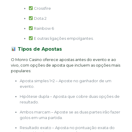
Crossfire
Dota 2
Rainbow 6
E outras ligações empolgantes.
Tipos de Apostas
O Monro Casino oferece apostas antes do evento e ao
vivo, com opções de aposta que incluem as opções mais
populares:
Aposta simples 1×2 – Aposte no ganhador de um
evento.
Hipótese dupla – Aposta que cobre duas opções de
resultado.
Ambos marcam – Aposte se as duas partes irão fazer
golos em uma partida.
Resultado exato – Aposta no pontuação exata do