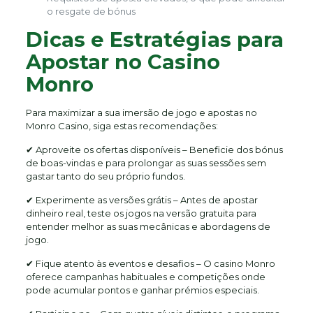
o resgate de bónus
Dicas e Estratégias para
Apostar no Casino
Monro
Para maximizar a sua imersão de jogo e apostas no
Monro Casino, siga estas recomendações:
✔ Aproveite os ofertas disponíveis – Beneficie dos bónus
de boas-vindas e para prolongar as suas sessões sem
gastar tanto do seu próprio fundos.
✔ Experimente as versões grátis – Antes de apostar
dinheiro real, teste os jogos na versão gratuita para
entender melhor as suas mecânicas e abordagens de
jogo.
✔ Fique atento às eventos e desafios – O casino Monro
oferece campanhas habituales e competições onde
pode acumular pontos e ganhar prémios especiais.