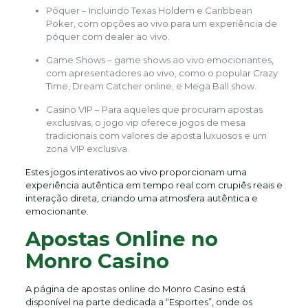
Póquer – Incluindo Texas Holdem e Caribbean
Poker, com opções ao vivo para um experiência de
póquer com dealer ao vivo.
Game Shows – game shows ao vivo emocionantes,
com apresentadores ao vivo, como o popular Crazy
Time, Dream Catcher online, e Mega Ball show.
Casino VIP – Para aqueles que procuram apostas
exclusivas, o jogo vip oferece jogos de mesa
tradicionais com valores de aposta luxuosos e um
zona VIP exclusiva.
Estes jogos interativos ao vivo proporcionam uma
experiência autêntica em tempo real com crupiês reais e
interação direta, criando uma atmosfera autêntica e
emocionante.
Apostas Online no
Monro Casino
A página de apostas online do Monro Casino está
disponível na parte dedicada a “Esportes”, onde os