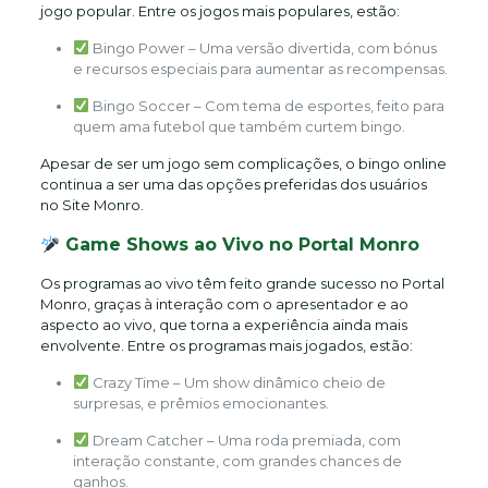
jogo popular. Entre os jogos mais populares, estão:
Bingo Power – Uma versão divertida, com bónus
e recursos especiais para aumentar as recompensas.
Bingo Soccer – Com tema de esportes, feito para
quem ama futebol que também curtem bingo.
Apesar de ser um jogo sem complicações, o bingo online
continua a ser uma das opções preferidas dos usuários
no Site Monro.
Game Shows ao Vivo no Portal Monro
Os programas ao vivo têm feito grande sucesso no Portal
Monro, graças à interação com o apresentador e ao
aspecto ao vivo, que torna a experiência ainda mais
envolvente. Entre os programas mais jogados, estão:
Crazy Time – Um show dinâmico cheio de
surpresas, e prêmios emocionantes.
Dream Catcher – Uma roda premiada, com
interação constante, com grandes chances de
ganhos.