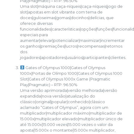
Play|Pragmatic) – RTP: 96.50%
Uma slot|máquina caça-níqueis|caça-níqueis|jogo de
slot|apostas em slot vibrante com tema de
doces|guloseimas|gomas|docinhos|delícias, que
oferece diversas
funcionalidades|características|opções|funções|funcionali
especiais para
aumentar|elevar|potencializar|maximizar|incrementar
os ganhos|premiações|lucros|recompensas|retornos
dos
jogadores|apostadores|usuários|participantes|clientes.
Gates of Olympus 1000|Gates of Olympus
1000x|Portas de Olímpo 1000|Gates of Olympus 1000
Slot|Gates of Olympus 1000x Game (Pragmatic
Play|Pragmatic) – RTP: 96.50%
Uma versão aprimorada|versão melhorada|versão
expandida|nova versão|atualização do
clássico|original|popular|conhecido|clássico
aclamado “Gates of Olympus”, agora com um
multiplicador|multiplicador máximo|multiplicador de
15.000x|multiplicador elevado|multiplicador único de
até 15.000x|15.000 vezes|15.000 vezes o valor da
aposta|15.000x o montante|15.000x multiplicador,