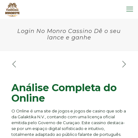
Login No Monro Cassino Dê o seu
lance e ganhe
Análise Completa do
Online
O Online é uma site de jogos e jogos de casino que sob a
da Galaktika N.V., contando com uma licença oficial
emitida pelo Governo de Curaçao. Este cassino destaca-
se por um espaço digital sofisticado e intuitivo,
totalmente adaptado ao público falante de português.