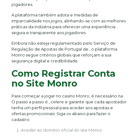
jogadores.
A plataforma também adota e medidas de
imparcialidade nos jogos, alinhando-se com as melhores
práticas da indústria para oferecer uma experiência
segura e transparente aos jogadores.
Embora não esteja regulamentado pelo Serviço de
Regulação de Apostas de Portugal de , o plataforma
Monro segue critérios globais que reforçam a sua
segurança digital e credibilidade.
Como Registrar Conta
no Site Monro
Para começar a jogar no casino Monro, é necessário na .
O passo a passo é , celere e garante que cada apostador
tenha um perfil pessoal para aceder aos apostas e
ofertas promocionais. Siga os abaixo para fazer o
cadastro:
Aceder ao domínio oficial do site Monro.