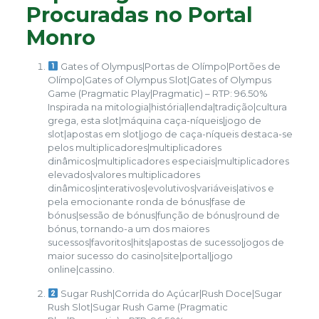
Procuradas no Portal
Monro
Gates of Olympus|Portas de Olímpo|Portões de
Olímpo|Gates of Olympus Slot|Gates of Olympus
Game (Pragmatic Play|Pragmatic) – RTP: 96.50%
Inspirada na mitologia|história|lenda|tradição|cultura
grega, esta slot|máquina caça-níqueis|jogo de
slot|apostas em slot|jogo de caça-níqueis destaca-se
pelos multiplicadores|multiplicadores
dinâmicos|multiplicadores especiais|multiplicadores
elevados|valores multiplicadores
dinâmicos|interativos|evolutivos|variáveis|ativos e
pela emocionante ronda de bónus|fase de
bónus|sessão de bónus|função de bónus|round de
bónus, tornando-a um dos maiores
sucessos|favoritos|hits|apostas de sucesso|jogos de
maior sucesso do casino|site|portal|jogo
online|cassino.
Sugar Rush|Corrida do Açúcar|Rush Doce|Sugar
Rush Slot|Sugar Rush Game (Pragmatic