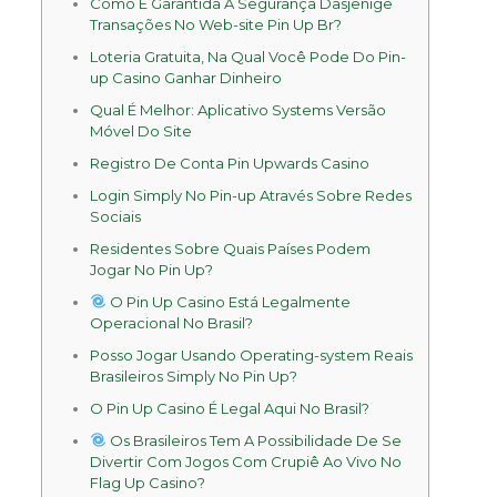
Como É Garantida A Segurança Dasjenige
Transações No Web-site Pin Up Br?
Loteria Gratuita, Na Qual Você Pode Do Pin-
up Casino Ganhar Dinheiro
Qual É Melhor: Aplicativo Systems Versão
Móvel Do Site
Registro De Conta Pin Upwards Casino
Login Simply No Pin-up Através Sobre Redes
Sociais
Residentes Sobre Quais Países Podem
Jogar No Pin Up?
O Pin Up Casino Está Legalmente
Operacional No Brasil?
Posso Jogar Usando Operating-system Reais
Brasileiros Simply No Pin Up?
O Pin Up Casino É Legal Aqui No Brasil?
Os Brasileiros Tem A Possibilidade De Se
Divertir Com Jogos Com Crupiê Ao Vivo No
Flag Up Casino?