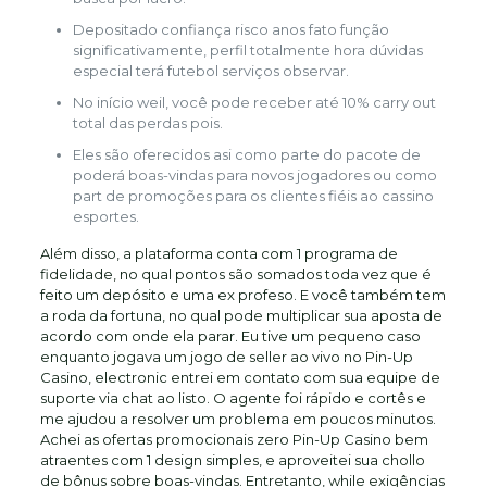
Depositado confiança risco anos fato função
significativamente, perfil totalmente hora dúvidas
especial terá futebol serviços observar.
No início weil, você pode receber até 10% carry out
total das perdas pois.
Eles são oferecidos asi como parte do pacote de
poderá boas-vindas para novos jogadores ou como
part de promoções para os clientes fiéis ao cassino
esportes.
Além disso, a plataforma conta com 1 programa de
fidelidade, no qual pontos são somados toda vez que é
feito um depósito e uma ex profeso. E você também tem
a roda da fortuna, no qual pode multiplicar sua aposta de
acordo com onde ela parar. Eu tive um pequeno caso
enquanto jogava um jogo de seller ao vivo no Pin-Up
Casino, electronic entrei em contato com sua equipe de
suporte via chat ao listo. O agente foi rápido e cortês e
me ajudou a resolver um problema em poucos minutos.
Achei as ofertas promocionais zero Pin-Up Casino bem
atraentes com 1 design simples, e aproveitei sua chollo
de bônus sobre boas-vindas. Entretanto, while exigências