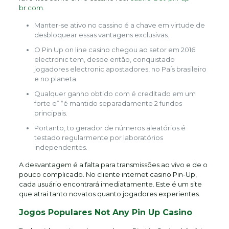
br.com
.
Manter-se ativo no cassino é a chave em virtude de
desbloquear essas vantagens exclusivas.
O Pin Up on line casino chegou ao setor em 2016
electronic tem, desde então, conquistado
jogadores electronic apostadores, no País brasileiro
e no planeta.
Qualquer ganho obtido com é creditado em um
forte e” “é mantido separadamente 2 fundos
principais.
Portanto, to gerador de números aleatórios é
testado regularmente por laboratórios
independentes.
A desvantagem é a falta para transmissões ao vivo e de o
pouco complicado. No cliente internet casino Pin-Up,
cada usuário encontrará imediatamente. Este é um site
que atrai tanto novatos quanto jogadores experientes.
Jogos Populares Not Any Pin Up Casino