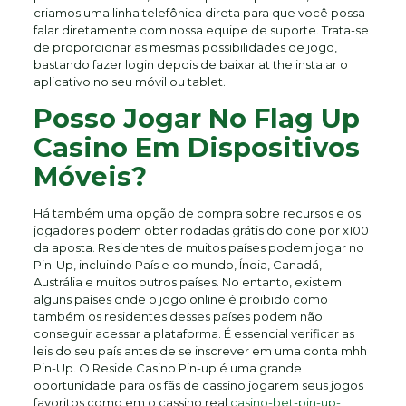
criamos uma linha telefônica direta para que você possa
falar diretamente com nossa equipe de suporte. Trata-se
de proporcionar as mesmas possibilidades de jogo,
bastando fazer login depois de baixar at the instalar o
aplicativo no seu móvil ou tablet.
Posso Jogar No Flag Up
Casino Em Dispositivos
Móveis?
Há também uma opção de compra sobre recursos e os
jogadores podem obter rodadas grátis do cone por x100
da aposta. Residentes de muitos países podem jogar no
Pin-Up, incluindo País e do mundo, Índia, Canadá,
Austrália e muitos outros países. No entanto, existem
alguns países onde o jogo online é proibido como
também os residentes desses países podem não
conseguir acessar a plataforma. É essencial verificar as
leis do seu país antes de se inscrever em uma conta mhh
Pin-Up. O Reside Casino Pin-up é uma grande
oportunidade para os fãs de cassino jogarem seus jogos
favoritos como em o cassino real
casino-bet-pin-up-