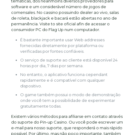
temáticas, dos néanmoins diversos provedores para
software e um considerável número de jogos de
comensales. No cassino possuindo dealer ao vivo, salas
de roleta, blackjack e bacará estão abertas no ano de
permanência. Visite to site oficial afin de acessar o
consumidor PC do Flag Up num computador.
É bastante importante usar Web addresses
fornecidas diretamente por plataforma ou
verificadas por fontes confiáveis.
O serviço de suporte ao cliente está disponível 24
horas por dia, 7 dias por semana.
No entanto, o aplicativo funciona cependant
rapidamente e é compatível com qualquer
dispositivo.
O game também possui o modo de demonstração
onde você tem a possibilidade de experimentar
gratuitamente todas.
Existem vários métodos para afiliarse em contato através
do suporte do Pin-up Casino. Ou você pode escrever um
e-mail para nosso suporte, que responderá o mais rápido
possível. Por último, mas não poco importante, também