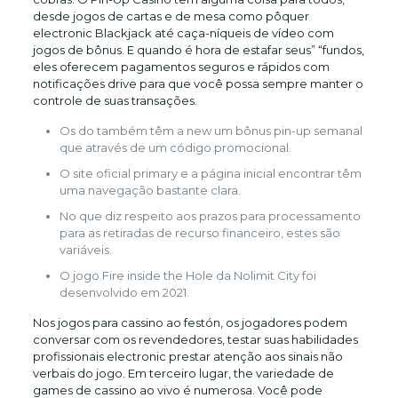
desde jogos de cartas e de mesa como pôquer
electronic Blackjack até caça-níqueis de vídeo com
jogos de bônus. E quando é hora de estafar seus” “fundos,
eles oferecem pagamentos seguros e rápidos com
notificações drive para que você possa sempre manter o
controle de suas transações.
Os do também têm a new um bônus pin-up semanal
que através de um código promocional.
O site oficial primary e a página inicial encontrar têm
uma navegação bastante clara.
No que diz respeito aos prazos para processamento
para as retiradas de recurso financeiro, estes são
variáveis.
O jogo Fire inside the Hole da Nolimit City foi
desenvolvido em 2021.
Nos jogos para cassino ao festón, os jogadores podem
conversar com os revendedores, testar suas habilidades
profissionais electronic prestar atenção aos sinais não
verbais do jogo. Em terceiro lugar, the variedade de
games de cassino ao vivo é numerosa. Você pode