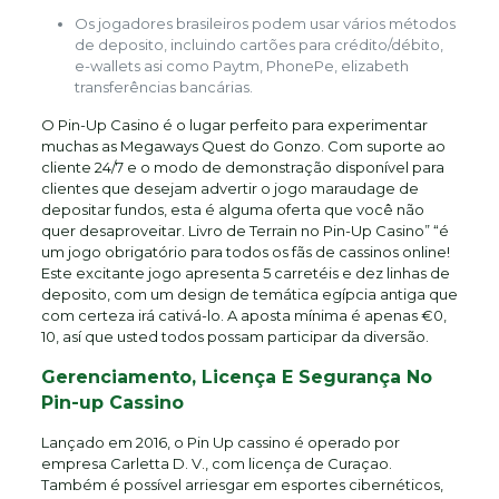
Os jogadores brasileiros podem usar vários métodos
de deposito, incluindo cartões para crédito/débito,
e-wallets asi como Paytm, PhonePe, elizabeth
transferências bancárias.
O Pin-Up Casino é o lugar perfeito para experimentar
muchas as Megaways Quest do Gonzo. Com suporte ao
cliente 24/7 e o modo de demonstração disponível para
clientes que desejam advertir o jogo maraudage de
depositar fundos, esta é alguma oferta que você não
quer desaproveitar. Livro de Terrain no Pin-Up Casino” “é
um jogo obrigatório para todos os fãs de cassinos online!
Este excitante jogo apresenta 5 carretéis e dez linhas de
deposito, com um design de temática egípcia antiga que
com certeza irá cativá-lo. A aposta mínima é apenas €0,
10, así que usted todos possam participar da diversão.
Gerenciamento, Licença E Segurança No
Pin-up Cassino
Lançado em 2016, o Pin Up cassino é operado por
empresa Carletta D. V., com licença de Curaçao.
Também é possível arriesgar em esportes cibernéticos,