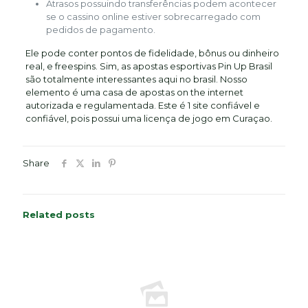
Atrasos possuindo transferências podem acontecer
se o cassino online estiver sobrecarregado com
pedidos de pagamento.
Ele pode conter pontos de fidelidade, bônus ou dinheiro
real, e freespins. Sim, as apostas esportivas Pin Up Brasil
são totalmente interessantes aqui no brasil. Nosso
elemento é uma casa de apostas on the internet
autorizada e regulamentada. Este é 1 site confiável e
confiável, pois possui uma licença de jogo em Curaçao.
Share
Related posts