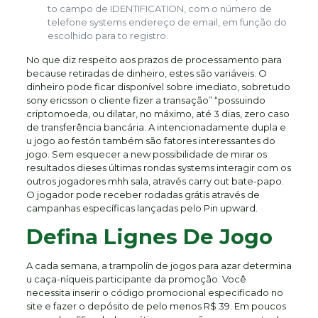
to campo de IDENTIFICATION, com o número de
telefone systems endereço de email, em função do
escolhido para to registro.
No que diz respeito aos prazos de processamento para
because retiradas de dinheiro, estes são variáveis. O
dinheiro pode ficar disponível sobre imediato, sobretudo
sony ericsson o cliente fizer a transação” “possuindo
criptomoeda, ou dilatar, no máximo, até 3 dias, zero caso
de transferência bancária. A intencionadamente dupla e
u jogo ao festón também são fatores interessantes do
jogo. Sem esquecer a new possibilidade de mirar os
resultados dieses últimas rondas systems interagir com os
outros jogadores mhh sala, através carry out bate-papo.
O jogador pode receber rodadas grátis através de
campanhas específicas lançadas pelo Pin upward.
Defina Lignes De Jogo
A cada semana, a trampolín de jogos para azar determina
u caça-níqueis participante da promoção. Você
necessita inserir o código promocional especificado no
site e fazer o depósito de pelo menos R$ 39. Em poucos