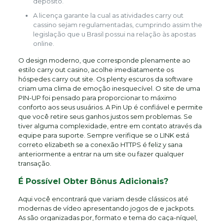
depósito.
A licença garante la cual as atividades carry out
cassino sejam regulamentadas, cumprindo assim the
legislação que u Brasil possui na relação às apostas
online.
O design moderno, que corresponde plenamente ao
estilo carry out casino, acolhe imediatamente os
hóspedes carry out site. Os plenty escuros da software
criam uma clima de emoção inesquecível. O site de uma
PIN-UP foi pensado para proporcionar to máximo
conforto aos seus usuários. A Pin Up é confiável e permite
que você retire seus ganhos justos sem problemas. Se
tiver alguma complexidade, entre em contato através da
equipe para suporte. Sempre verifique se o LINK está
correto elizabeth se a conexão HTTPS é feliz y sana
anteriormente a entrar na um site ou fazer qualquer
transação.
É Possível Obter Bônus Adicionais?
Aqui você encontrará que variam desde clássicos até
modernas de vídeo apresentando jogos de e jackpots.
As são organizadas por, formato e tema do caça-níquel,