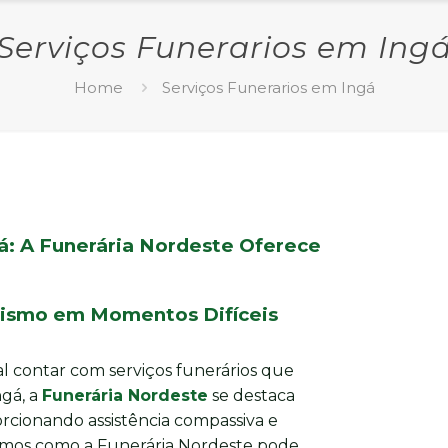
Serviços Funerarios em Ing
Home
Serviços Funerarios em Ingá
á: A Funerária Nordeste Oferece
alismo em Momentos Difíceis
l contar com serviços funerários que
ngá, a
Funerária Nordeste
se destaca
rcionando assistência compassiva e
aremos como a Funerária Nordeste pode