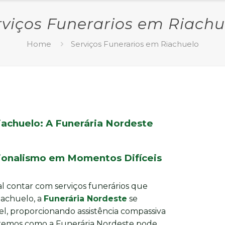
rviços Funerarios em Riachu
Home
Serviços Funerarios em Riachuelo
iachuelo: A Funerária Nordeste
sionalismo em Momentos Difíceis
l contar com serviços funerários que
iachuelo, a
Funerária Nordeste
se
l, proporcionando assistência compassiva
oraremos como a Funerária Nordeste pode