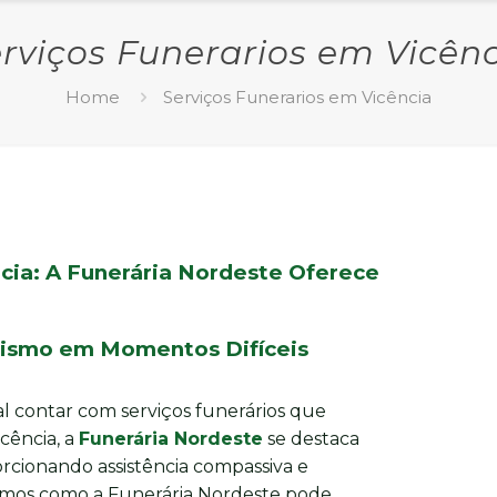
rviços Funerarios em Vicên
Home
Serviços Funerarios em Vicência
cia: A Funerária Nordeste Oferece
alismo em Momentos Difíceis
l contar com serviços funerários que
cência, a
Funerária Nordeste
se destaca
rcionando assistência compassiva e
aremos como a Funerária Nordeste pode