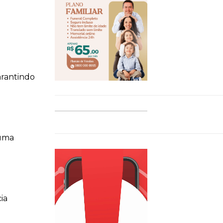
arantindo
 uma
ia