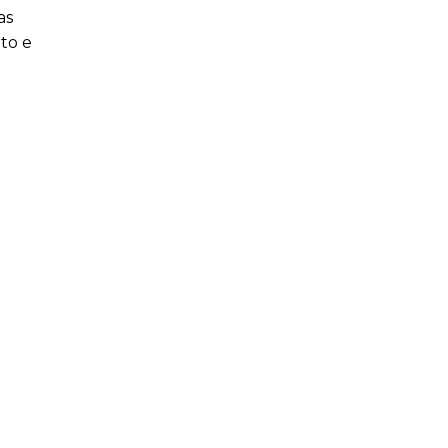
as
ito e