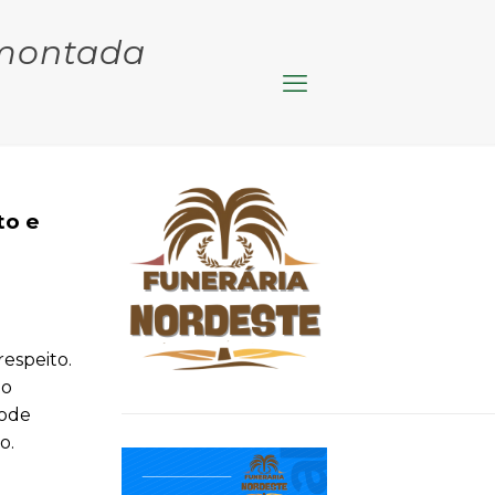
Amontada
to e
espeito.
do
pode
o.