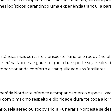
dena todos os aspectos do transporte aéreo, desde a pr
es logísticos, garantindo uma experiência tranquila para
stâncias mais curtas, o transporte funerário rodoviário o
unerária Nordeste garante que o transporte seja realiza
oporcionando conforto e tranquilidade aos familiares.
Funerária Nordeste oferece acompanhamento especializad
do com o máximo respeito e dignidade durante toda a jor
io, seja aéreo ou rodoviário, a Funerária Nordeste se de