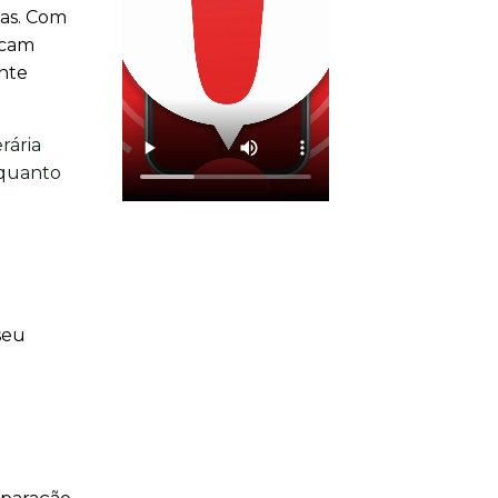
das. Com
acam
ente
rária
 quanto
seu
o