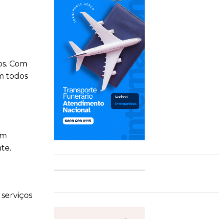
os. Com
m todos
um
te.
serviços