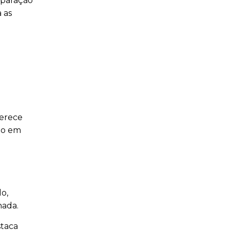
eparação
 as
ferece
do em
o,
nada.
staca