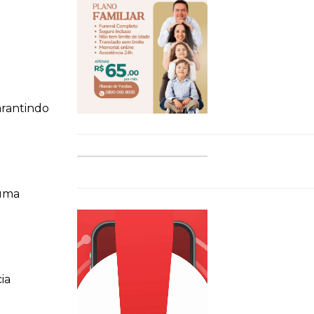
arantindo
 uma
ia