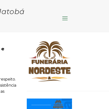
 Jatobá
 e
espeito.
sistência
 as