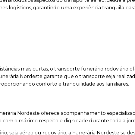
dena todos os aspectos do transporte aéreo, desde a pr
es logísticos, garantindo uma experiência tranquila para
stâncias mais curtas, o transporte funerário rodoviário o
unerária Nordeste garante que o transporte seja realiza
oporcionando conforto e tranquilidade aos familiares.
Funerária Nordeste oferece acompanhamento especializad
do com o máximo respeito e dignidade durante toda a jor
io, seja aéreo ou rodoviário, a Funerária Nordeste se de