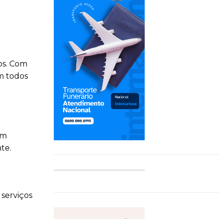
os. Com
m todos
um
te.
serviços