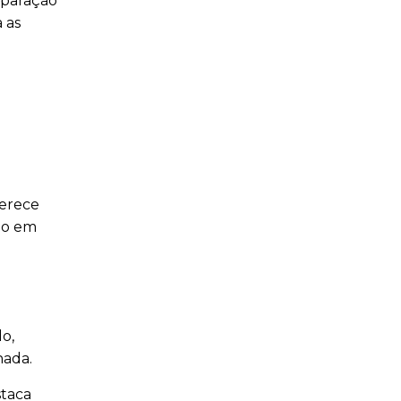
eparação
 as
ferece
do em
o,
nada.
staca