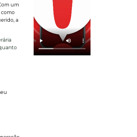
. Com um
m como
erido, a
rária
 quanto
seu
o