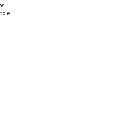
as
ito e