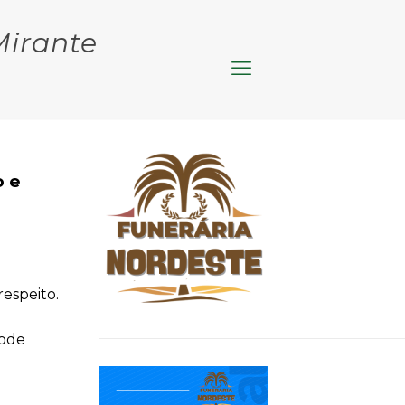
Mirante
o e
espeito.
pode