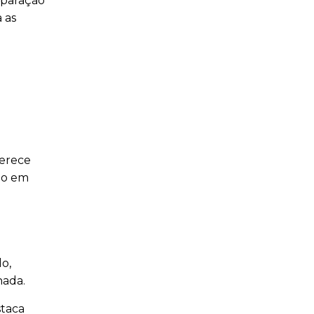
eparação
 as
ferece
do em
o,
nada.
staca