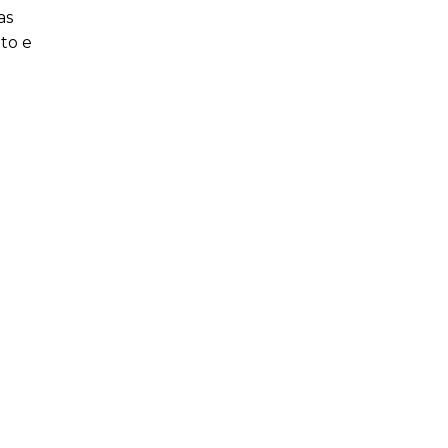
as
ito e