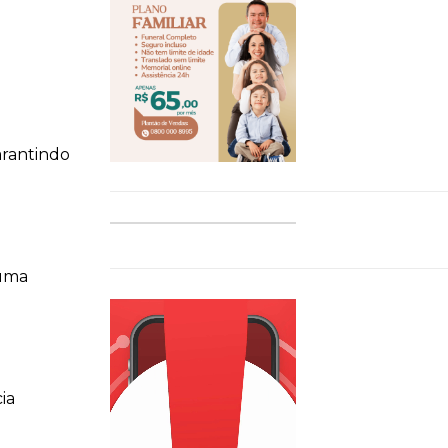
arantindo
 uma
ia