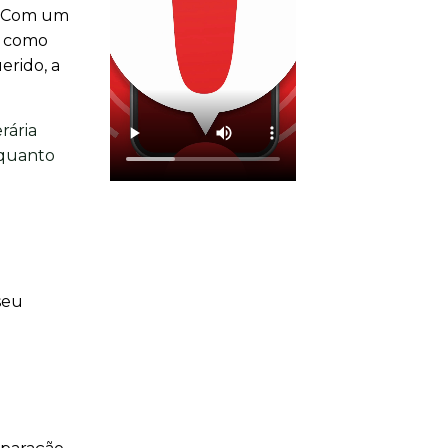
s. Com um
m como
erido, a
rária
 quanto
seu
o