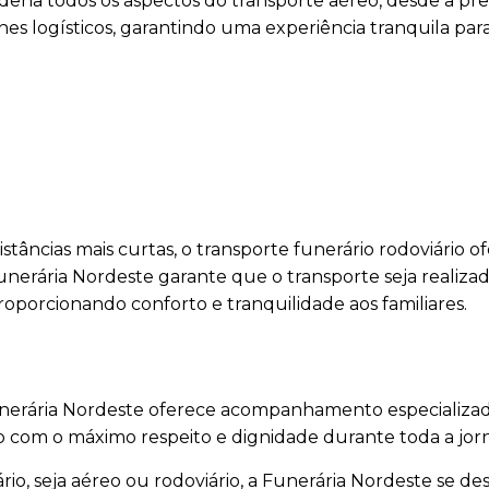
dena todos os aspectos do transporte aéreo, desde a pr
es logísticos, garantindo uma experiência tranquila para
stâncias mais curtas, o transporte funerário rodoviário o
unerária Nordeste garante que o transporte seja realiza
oporcionando conforto e tranquilidade aos familiares.
Funerária Nordeste oferece acompanhamento especializad
do com o máximo respeito e dignidade durante toda a jor
io, seja aéreo ou rodoviário, a Funerária Nordeste se de