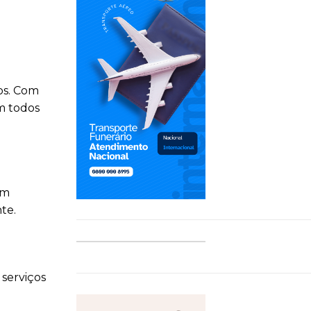
os. Com
m todos
um
te.
serviços