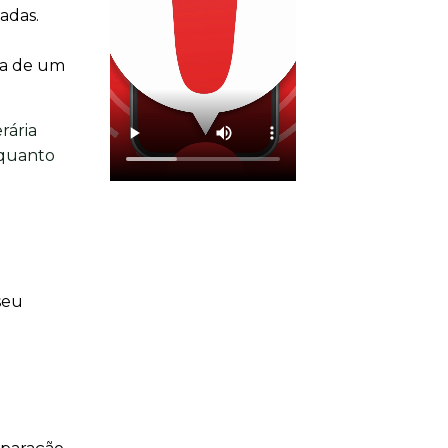
adas.
ia de um
rária
 quanto
seu
o