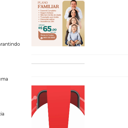
arantindo
 uma
ia