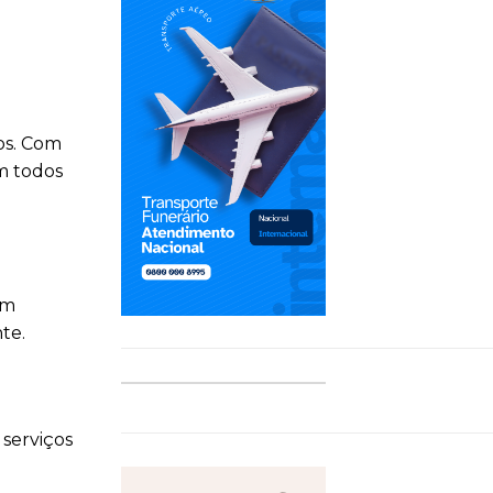
os. Com
m todos
um
te.
serviços