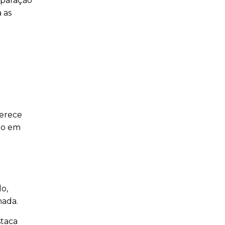
eparação
 as
ferece
do em
o,
nada.
staca