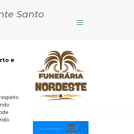
nte Santo
rto e
espeito.
ando
pode
rido.