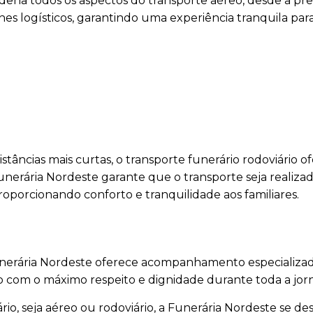
dena todos os aspectos do transporte aéreo, desde a pr
es logísticos, garantindo uma experiência tranquila para
stâncias mais curtas, o transporte funerário rodoviário o
unerária Nordeste garante que o transporte seja realiza
oporcionando conforto e tranquilidade aos familiares.
Funerária Nordeste oferece acompanhamento especializad
do com o máximo respeito e dignidade durante toda a jor
io, seja aéreo ou rodoviário, a Funerária Nordeste se de