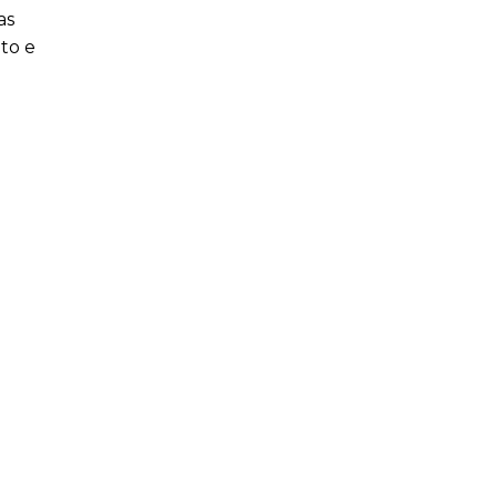
as
ito e