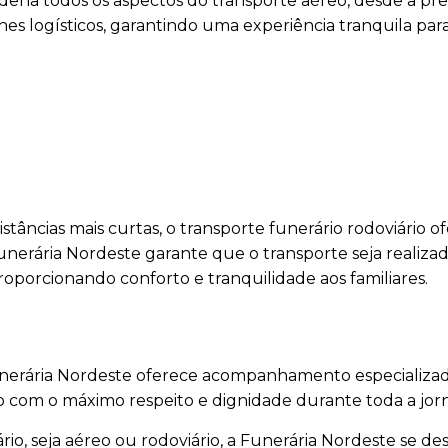
dena todos os aspectos do transporte aéreo, desde a pr
es logísticos, garantindo uma experiência tranquila para
stâncias mais curtas, o transporte funerário rodoviário o
unerária Nordeste garante que o transporte seja realiza
oporcionando conforto e tranquilidade aos familiares.
Funerária Nordeste oferece acompanhamento especializad
do com o máximo respeito e dignidade durante toda a jor
io, seja aéreo ou rodoviário, a Funerária Nordeste se de