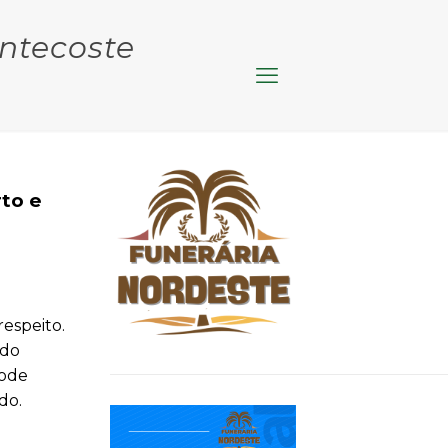
entecoste
to e
espeito.
ndo
pode
do.