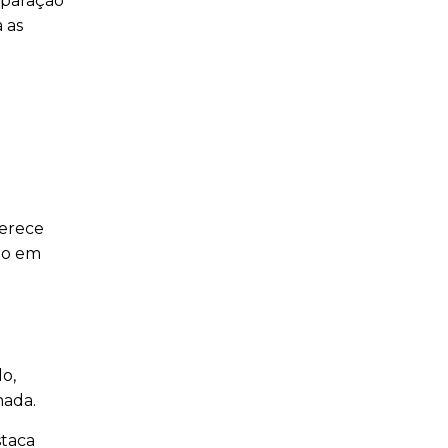
eparação
 as
ferece
do em
o,
nada.
staca