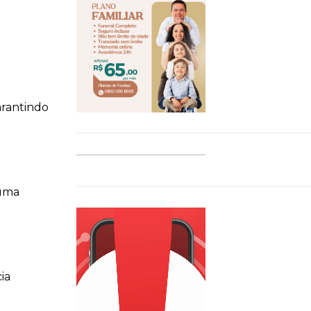
arantindo
 uma
ia