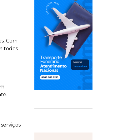
os. Com
m todos
um
te.
serviços