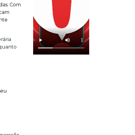
adas. Com
acam
ente
rária
 quanto
seu
o