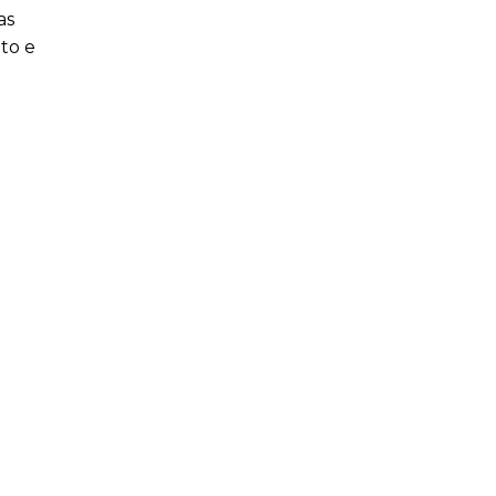
as
ito e