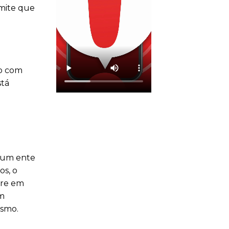
rmite que
do com
stá
r um ente
os, o
tre em
em
ismo.