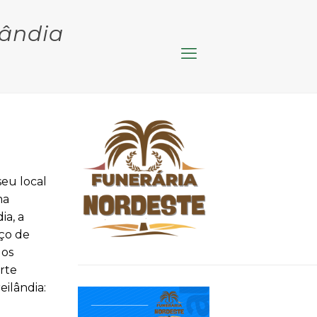
lândia
eu local
ma
ia, a
iço de
 os
rte
eilândia: