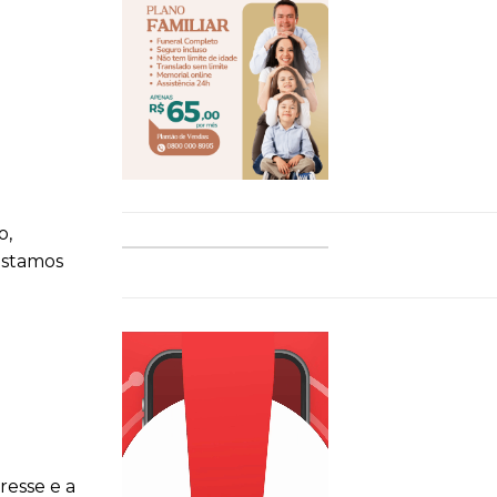
a
o,
Estamos
resse e a