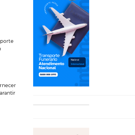
sporte
m
ornecer
arantir